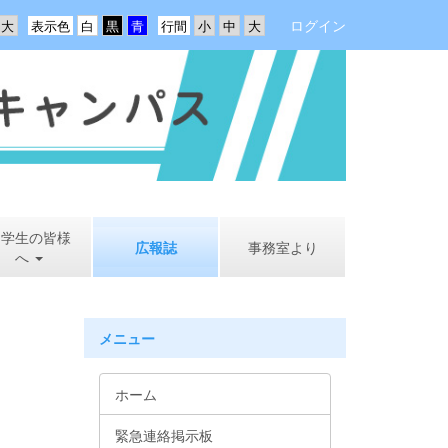
ログイン
表示色
行間
中学生の皆様
広報誌
事務室より
へ
メニュー
ホーム
緊急連絡掲示板