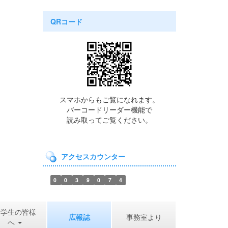
QRコード
スマホからもご覧になれます。
バーコードリーダー機能で
読み取ってご覧ください。
アクセスカウンター
0
0
3
9
0
7
4
中学生の皆様
広報誌
事務室より
へ