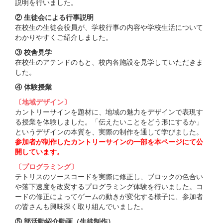
説明を行いました。
② 生徒会による行事説明
在校生の生徒会役員が、学校行事の内容や学校生活について
わかりやすくご紹介しました。
③ 校舎見学
在校生のアテンドのもと、校内各施設を見学していただきま
した。
④ 体験授業
〔地域デザイン〕
カントリーサインを題材に、地域の魅力をデザインで表現す
る授業を体験しました。「伝えたいことをどう形にするか」
というデザインの本質を、実際の制作を通して学びました。
参加者が制作したカントリーサインの一部を本ページにて公
開しています。
〔プログラミング〕
テトリスのソースコードを実際に修正し、ブロックの色合い
や落下速度を改変するプログラミング体験を行いました。コ
ードの修正によってゲームの動きが変化する様子に、参加者
の皆さんも興味深く取り組んでいました。
⑤ 部活動紹介動画（生徒制作）