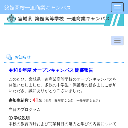
築館高校一迫商業キャンパス
Toggl
お知らせ
令和８年度 オープンキャンパス 開催報告
このたび、宮城県一迫商業高等学校のオープンキャンパスを
開催いたしました。多数の中学生・保護者の皆さまにご参加
いただき、誠にありがとうございました。
41
参加生徒数：
名
（参考：昨年度２２名、一昨年度３６名）
当日のプログラム
① 学校説明
本校の教育方針および商業科目の魅力と学びの内容について