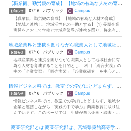
す。
【職業観、勤労観の育成】 【地域の有為な人材の育成】 【地域...
07/16
パブリック
Campus
お知らせ
【職業観、勤労観の育成】 【地域の有為な人材の育成】
【地域と連携し、地域活性化の一助とする】 (1) 長期企業
実習をとおして学校と地域産業界が連携を図り、将来有能
な人材を育成するための方策を探る。(2) 企業実習を実施す
るにあたり、学校や生徒の要望と受入事業所の要望を摺り
地域産業界と連携を図りながら職業人として地域社会に有為な人材...
合わせ、効果的なコーディネートができるシステムの構築
07/16
パブリック
Campus
お知らせ
を探る。 (3) 長期企業実習を実施する利点が、学校だけで
なく受入事業所においても見られるように、学校側が地域
地域産業界と連携を図りながら職業人として地域社会に有
や産業界からの要望を取り上げ、協力できる方策を探
為な人材を育成することを目的とし、 科目「総合実践」の
る。 (4) 「ビジネス教育」の新しい視点である「起業」に
中の「企業実習」「販売実習」「起業家研究」を中心とす
ついて、学校と地域産業界が連携を取りながら、生徒に経
る取組です。
験させるシステムの構築を探る。 (5) 「栗原版デュアルシ
情報ビジネス科では、教室での学びにとどまらず、地域や企業と連...
ステム」の教育課程上の位置づけと実習の成果と評価方法
07/16
パブリック
Campus
を探る。
お知らせ
情報ビジネス科では、教室での学びにとどまらず、地域や
企業と連携しながら「実践の中で学ぶ」商業教育に取り組
んでいます。このページでは、生徒が自ら企画・調査・発
信を行った活動の記録をまとめて紹介します。 研究発表大
会での成果報告、生徒発信の広報誌、地域と連携した就業
商業研究部とは 商業研究部は、宮城県築館高等学校一迫商業キャ...
体験など、一迫商業キャンパスの生徒たちが「商業を通じ