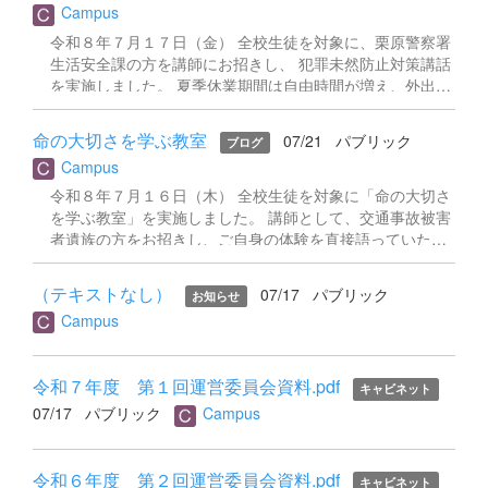
ており、十分な注意を呼びかけました。 約１ヶ月の夏休み
Campus
した。 日々の練習や研究への取り組みが形となった今回の
を、全員が健康で安全に過ごしてほしいと思い...
受賞。おめでとうございます！この成果を自信に、さらな
令和８年７月１７日（金） 全校生徒を対象に、栗原警察署
る高みを目指して頑張ってください。
生活安全課の方を講師にお招きし、 犯罪未然防止対策講話
を実施しました。 夏季休業期間は自由時間が増え、外出や
SNS 利用の機会が増えることから、犯罪やトラブルに巻き
込まれるリスクが高まりやすい時期です。そうした時期を
命の大切さを学ぶ教室
07/21
パブリック
ブログ
前に、薬物乱用やネット被害の危険性スマートフォン・イ
Campus
ンターネット利用における注意点など、高校生を取り巻く
身近なリスクについて、具体的な事例を交えながらわかり
令和８年７月１６日（木） 全校生徒を対象に「命の大切さ
やすくお話しいただきました。 「知らなかった」では済ま
を学ぶ教室」を実施しました。 講師として、交通事故被害
されない、自分自身を守るための知識と判断力。 夏休みを
者遺族の方をお招きし、ご自身の体験を直接語っていただ
安全に過ごすために、今日学んだことをしっかりと意識し
きました。 犯罪や事故によって受けた痛みや悲しみ、それ
て行動してほしいと思います。
でも前を向いて生きてきた思い、言葉の一つひとつが生徒
（テキストなし）
07/17
パブリック
お知らせ
たちの胸に深く刻まれました。 被害者も加害者も出さない
Campus
社会を願う講師の方の言葉は、命の重さと他者への思いや
りを改めて考えさせてくれるものでした。生徒たちは静か
に、しかし真剣に耳を傾け、命の大切さについて深く向き
令和７年度 第１回運営委員会資料.pdf
合う時間となりました。 貴重なお話をいただいた講師の方
キャビネット
に、心より感謝申し上げます。
07/17
パブリック
Campus
令和６年度 第２回運営委員会資料.pdf
キャビネット