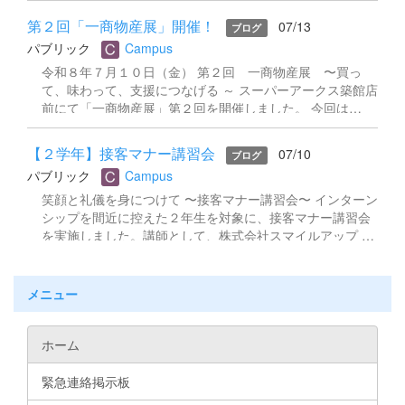
生徒たちが短冊や笹の飾りつけを進めています。校内には
第２回「一商物産展」開催！
07/13
ブログ
これから、地域の皆様の願いごとがずらりと並ぶ予定で
パブリック
Campus
す。 短冊の展示は7月24日（金）から 一迫商業キャンパ
スの校舎外にて公開します。 この日はちょうどオープンキ
令和８年７月１０日（金） 第２回 一商物産展 〜買っ
ャンパスの開催日でもあり、ご来校いただいた方にもあわ
て、味わって、支援につなげる ～ スーパーアークス築館店
せてご覧いただけます。 地域の皆様の思いがつまった七夕
前にて「一商物産展」第２回を開催しました。 今回は
飾り、ぜひ見にいらしてください。
14:30〜17:30と例年よりも長めの時間設定にし、仕事帰り
に立ち寄るお客様にも能登支援の思いを届けられるよう工
【２学年】接客マナー講習会
07/10
ブログ
夫しました。夕方になるにつれてお客様の数も増え、生徒
パブリック
Campus
たちは閉会まで元気いっぱい接客を続けました。 能登半島
地震の復興支援を目的としたこの販売実習。 能登の特産品
笑顔と礼儀を身につけて 〜接客マナー講習会〜 インターン
をはじめ、各地のこだわり商品を生徒たちが心を込めて販
シップを間近に控えた２年生を対象に、接客マナー講習会
売し、当日は多くのお客様にお買い求めいただく大盛況と
を実施しました。講師として、株式会社スマイルアップ 代
なりました。今回の販売で得た利益は、能登半島地震の復
表取締役の大原みよこ様をお招きしました。 「お客様に対
興支援への義援金として寄付いたします。 足を止めてくだ
する心構えと接客マナー」をテーマに、ビジネスシーンに
さったお客様、温かく応援してくださった地域の皆さま、
おける挨拶・言葉遣い・身だしなみといった基本から、お
メニュー
本当にありがとうございました。
客様への接し方の心構えまで、わかりやすくご講話いただ
きました。さらに実技を交えた内容で、生徒たちは実際に
お辞儀の角度や声の出し方を練習。最初は恥ずかしそうに
ホーム
していた生徒も、繰り返す中で少しずつ堂々とした立ち居
振る舞いを身につけていきました。 「マナーは相手への思
緊急連絡掲示板
いやり」 大原様の言葉が、生徒たちの心に響いた講習会と