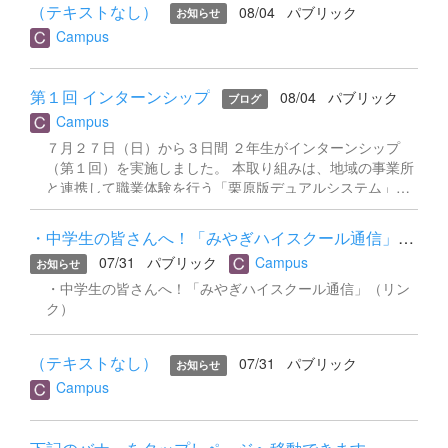
かもしれません。しかし実際の学びの現場は、地域の魅力
（テキストなし）
08/04
パブリック
お知らせ
す。 商業の知...
出した報告書です。 資料のご利用にあたって ・本資料
を発掘してPRを考えたり、商品を仕入れて販売したり、デ
Campus
（PDF報告書）の著作権は、宮城県一迫商業高等学校 商業
ータを分析してマーケティング戦略を練ったりと、想像以
研究部および宮城県築館高等学校一迫商業キャンパスに帰
上に幅広く、実践的です。 そうした「教室の中では見えに
属します。・私的な閲覧の範囲を超えて、本資料の全部ま
くい学び」を、地域の皆様や近隣中学校の生徒・先生方、
第１回 インターンシップ
08/04
パブリック
たは一部を無断で複製・転載・改変し、二次利用（商用利
そして他校の皆様に少しでも知っていただきたい、そんな
ブログ
用を含む）することを禁じます。・内容の一部を引用され
思いからこの広報誌をスタートしました。 授業・実習の様
Campus
る場合は、出典（学校名・部活動名・発表年度）を明記し
子、特色ある教育活動の報告、資格取得やイベントの記
７月２７日（日）から３日間 ２年生がインターンシップ
てくださ...
録、進路情報など、一迫商業キャンパスの「今」をお届け
（第１回）を実施しました。 本取り組みは、地域の事業所
します。不定期発行となりますが、ぜひお楽しみくださ
と連携して職業体験を行う「栗原版デュアルシステム」の
い。 一商ビジネスノートVol01.pdf 一商ビジネスノート
一環です。 栗原市内をはじめとする地域のさまざまな事業
Vol02 .pdf
所に生徒たちが出向き、実際の職場で働く体験を通じて、
・中学生の皆さんへ！「みやぎハイスクール通信」（リンク）
学校では得られない「本物の仕事」に触れました。接客・
07/31
パブリック
Campus
お知らせ
製造・福祉・行政・農林業など、業種も多岐にわたり、そ
れぞれの職場でプロの方々と肩を並べながら真剣に取り組
・中学生の皆さんへ！「みやぎハイスクール通信」（リン
みました。 生徒たちにとっては、将来の進路を考えるうえ
ク）
での貴重なきっかけとなるとともに、地域の産業や働く
人々の姿を肌で感じる機会となりました。 「働くとはどう
（テキストなし）
07/31
パブリック
いうことか」「自分はどんな仕事に向いているのか」 ３日
お知らせ
間で感じたこと・気づいたことを、今後の学校生活と進路
Campus
選択にしっかりと生かしていってほしいと思います。 受け
入れてくださった事業所の皆さま、お忙しい中ご対応いた
だき誠にありがとうございました。 第２回インターンシッ