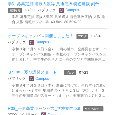
学科 募集定員 選抜人数等 共通選抜 特色選抜 割合 人数 割合...
07/30
パブリック
Campus
お知らせ
学科 募集定員 選抜人数等 共通選抜 特色選抜 割合 人数 割
合 人数 情報ビジネス科 40 50% 20 50% 20
オープンキャンパス開催しました！
07/24
ブログ
パブリック
Campus
令和８年７月２４日（金） 一商の魅力、全部見せます！ 〜
オープンキャンパス開催〜 本校のオープンキャンパスを開
催しました。中学生の皆さんに一商の学びと雰囲気を思う
存分体験していただける一日となりました。 学校説明では
商業科目の魅力と学びの内容をご紹介し、生徒会から行事
３年生 夏期講習スタート！
07/23
ブログ
説明、その後は在校生と一緒に校舎見学を行いました。体
パブリック
Campus
験授業は２コースを用意。 「地域デザイン」では、カント
リーサインを題材に地域の魅力をデザインで表現する授業
令和８年７月２３日（木） 進路に向けて、それぞれの夏が
を体験。 「プログラミング」では、テトリスのソースコー
始まった 〜３年生 夏期講習〜 ７月２３日（木）より、３
ドを実際に修正し、色合いや落下速度を自分好みに改変す
年生の夏期講習がスタートしました。実施期間は７月２９
るという本格的な内容に、参加者の皆さんも夢中で取り組
日（水）まで。就職希望者・進学希望者それぞれが、自分
んでいました。 締めくくりは生徒が自ら制作した部活動紹
の進路に向けて真剣に取り組んでいます。 ■ 就職希望者 〜
R08_一迫商業キャンパス_学校案内.pdf
キャビネット
介動画。在校生のリアルな声と映像が、一商の日常をいき
履歴書・作文・面接・SPI対策〜 就職希望の生徒たちは、
07/23
パブリック
Campus