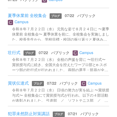
いきと伝えてくれました。 体験授業「地域デザイン」で制
履歴書の書き方や作文指導、これまで積み重ねてきた面接
作したカントリーサインの作品は、 ●オープンキャンパス
指導の継続、さらにSPI試験に向けた対策講座など、盛りだ
特設ページにて公開中です。ぜひご覧ください！ ご参加い
くさんの内容に朝から一生懸命取り組みました。採用試験
夏季休業前 全校集会
07/22
パブリック
ただいた中学生・保護者の皆さま、ありがとうございまし
本番まで残りわずか——緊張感の中にも、仲間と一緒に頑
ブログ
た。一商でお待ちしています！
張る姿が印象的でした。 ■ 進学希望者 〜小論文指導スター
Campus
ト〜 大学進学を目指す生徒たちは、今日から小論文指導が
令和８年７月２２日（水） 元気な姿で８月２４日に 〜夏季
スタート。「社会人と生徒の違いについて」をテーマに初
休業前 全校集会〜 夏季休業を前に、全校集会を実施しまし
挑戦しましたが、作文との違いに四苦八苦しながらも、懸
た。校長先生から、学校目標・校訓の振り返りと夏休み中
命にペンを走らせていました。 進路実現に向けた大切な
の安全に関するお話がありました。 本校の校訓「誠実・自
夏。悔いのない時間を過ごしていきましょう！
律・奉仕」と、生徒一人ひとりがワクワクドキドキと「や
壮行式
07/22
パブリック
Campus
ブログ
りがい」を感じられる学校を目指すという目標を改めて確
令和８年７月２２日（水） 全校の声援を背に 〜壮行式〜
認。挨拶や笑顔といったプラスの言動を意識することが、
賞状授与式に続き、全国大会を控えたワープロ部とe-スポ
良好な人間関係と安心できる学校環境につながるというメ
ーツ部の壮行式が行われました。 両部の選手・部員が全校
ッセージが伝えられました。 続いて、夏休み中の安全につ
生徒の前に立ち、大会への意気込みを力強く語ってくれま
いて複数の注意喚起がありました。 ・不審者・犯罪：刃
した。全校生徒・教職員からの温かい拍手と声援が響き渡
物を持った不審者の実例を交えながら、警戒を促しまし
賞状伝達式
07/22
パブリック
Campus
ブログ
り、出場する生徒たちの表情にも気合いが感じられまし
た。 ・水の事故：水辺のレジャーでは安全確保を最優先に
令和８年７月２２日（水） 日頃の努力が実を結ぶ 〜賞状授
た。 日頃の成果をぜひ大会の舞台で存分に発揮してきてく
するよう呼びかけました。 ・落雷：雷が来たら木の下への
与式〜 全校集会にて賞状授与式が行われ、以下の４部活動
ださい。一商の全員が応援しています。頑張れ！
避難は絶対にせず、すぐに室内へ避難するよう指示があり
が表彰されました。 弓道部 ／ ソフトテニス部 ／ ワ
ました。 ・熱中症：暑さ指数が基準を超えた場合は屋外活
ープロ部 ／ 商業研究部 それぞれの部が大会や発表の場
動を禁止とし、異変を感じたら遠慮なく申し出るよう求め
でおさめた成果が、全校生徒の前で称えられました。代表
ました。 ・クマの出没：市街地付近でも目撃情報が増加し
犯罪未然防止対策講話
07/21
パブリック
ブログ
生徒が壇上で賞状を受け取る姿に、温かい拍手が送られま