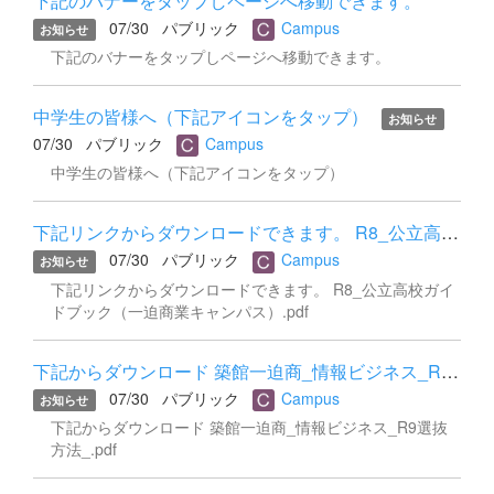
下記のバナーをタップしページへ移動できます。
プ（11月実施）に向けて、生徒たちはさらに成長した姿で
07/30
パブリック
Campus
お知らせ
お世話になります。 引き続きどうぞよろしくお願いいたし
下記のバナーをタップしページへ移動できます。
ます。
中学生の皆様へ（下記アイコンをタップ）
お知らせ
07/30
パブリック
Campus
中学生の皆様へ（下記アイコンをタップ）
下記リンクからダウンロードできます。 R8_公立高校ガイドブック...
07/30
パブリック
Campus
お知らせ
下記リンクからダウンロードできます。 R8_公立高校ガイ
ドブック（一迫商業キャンパス）.pdf
下記からダウンロード 築館一迫商_情報ビジネス_R9選抜方法_.pdf
07/30
パブリック
Campus
お知らせ
下記からダウンロード 築館一迫商_情報ビジネス_R9選抜
方法_.pdf