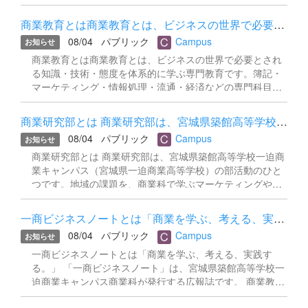
商業教育とは商業教育とは、ビジネスの世界で必要とされる知識・...
08/04
パブリック
Campus
お知らせ
商業教育とは商業教育とは、ビジネスの世界で必要とされ
る知識・技術・態度を体系的に学ぶ専門教育です。簿記・
マーケティング・情報処理・流通・経済などの専門科目を
通じて、社会やビジネスの仕組みを理解し、実際に活用で
きる実践的な力を育てます。「モノを売る」「数字を読
商業研究部とは 商業研究部は、宮城県築館高等学校一迫商業キャン...
む」「人とつながる」。これらはすべて、社会に出てから
08/04
パブリック
Campus
お知らせ
必ず役立つ力です。また、各種検定・資格の取得を通じ
て、生徒一人ひとりの可能性を広げることも商業教育の大
商業研究部とは 商業研究部は、宮城県築館高等学校一迫商
きな柱のひとつです。 一迫商業キャンパスの商業教育本
業キャンパス（宮城県一迫商業高等学校）の部活動のひと
校の商業教育は、知識の習得にとどまらず、地域と結びつ
つです。地域の課題を、商業科で学ぶマーケティングや企
いた実践的な学びを大切にしています。 マーケティングや
画・広報の視点から捉え直し、実際に地域と連携しながら
総合実践などの専門科目では、実際の販売実習や地域企業
課題解決に取り組んでいます。 「宮城県高等学校生徒商業
一商ビジネスノートとは「商業を学ぶ、考える、実践する。」 「一...
とのコラボレーションを通じてリアルなビジネスを体験。
研究発表大会」とは 宮城県内の商業科を設置する高校が、
08/04
パブリック
Campus
学校設定科目「地域デザイン演習」では、デザインの力で
お知らせ
日頃の学びを活かして取り組んだ研究の成果を発表する大
地域課題の解決を図る「ローカル・プロデューサー」の育
会です。生徒自らテーマを設定し、地域や企業と連携しな
一商ビジネスノートとは「商業を学ぶ、考える、実践す
成を目指し、商業デザインとコミュニティデザインの両輪
がら仮説の検証・実践を行い、その一年間の集大成をひと
る。」 「一商ビジネスノート」は、宮城県築館高等学校一
で学びを展開しています。また「栗原版デュアルシステ
つの研究成果としてまとめ、事前に提出する報告書と当日
迫商業キャンパス商業科が発行する広報誌です。 商業教育
ム」による地域事業所でのインターンシップでは、学校と
の発表で審査されます。商業研究部では毎年この大会に向
というと、簿記や資格試験のイメージを持たれる方も多い
地域が連携しながら、生徒の職業観と実践力を育んでいま
けて研究に取り組んでおり、以下はその成果をまとめて提