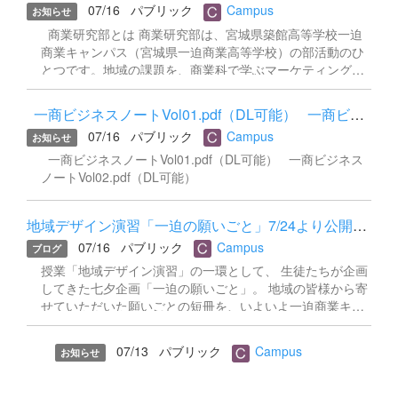
07/16
パブリック
Campus
お知らせ
て地域とつながる」ために積み重ねてきた取り組みをご覧
ください。 その他、商業教育についての内容は下記バナー
商業研究部とは 商業研究部は、宮城県築館高等学校一迫
より！ 学校設定科目「地域デザイン演習」（商業）につい
商業キャンパス（宮城県一迫商業高等学校）の部活動のひ
ても授業公開中！
とつです。地域の課題を、商業科で学ぶマーケティングや
企画・広報の視点から捉え直し、実際に地域と連携しなが
ら課題解決に取り組んでいます。 「宮城県高等学校生徒商
一商ビジネスノートVol01.pdf（DL可能） 一商ビジネス...
業研究発表大会」とは 宮城県内の商業科を設置する高校
07/16
パブリック
Campus
お知らせ
が、日頃の学びを活かして取り組んだ研究の成果を発表す
る大会です。生徒自らテーマを設定し、地域や企業と連携
一商ビジネスノートVol01.pdf（DL可能） 一商ビジネス
しながら仮説の検証・実践を行い、その一年間の集大成を
ノートVol02.pdf（DL可能）
ひとつの研究成果としてまとめ、事前に提出する報告書と
当日の発表で審査されます。商業研究部では毎年この大会
地域デザイン演習「一迫の願いごと」7/24より公開スタート！
に向けて研究に取り組んでおり、以下はその成果をまとめ
て提出した報告書です。 資料のご利用にあたって ・本資料
07/16
パブリック
Campus
ブログ
（PDF報告書）の著作権は、宮城県一迫商業高等学校 商業
授業「地域デザイン演習」の一環として、 生徒たちが企画
研究部および宮城県築館高等学校一迫商業キャンパスに帰
してきた七夕企画「一迫の願いごと」。 地域の皆様から寄
属します。 ・私的な閲覧の範囲を超えて、本資料の全部ま
せていただいた願いごとの短冊を、いよいよ一迫商業キャ
たは一部を無断で複製・転載・改変し、二次利用（商用利
ンパスに飾ります。 今回の七夕企画の願い事（短冊）では
用を含む）することを禁じます。 ・内容の一部を引用され
・一迫保育所様 ・一迫幼稚園様 ・一迫小学校様 ・栗原西
07/13
パブリック
Campus
る場合は、出典（学校名・部活動名・発表年度）を明記し
お知らせ
中学校様 ・特別養護老人ホーム 山王様 の皆様にご協力を
てく...
いただきました。感謝申し上げます。 また、一迫総合支所
では8/1まで短冊の回収を行っております。公開に向けて、