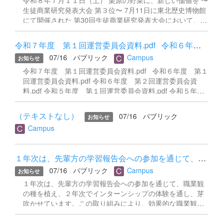
令和８年７月１１日（土） 栗原の野菜に、新しい価値を 〜
生徒商業研究発表大会 第３位〜 7月11日に東北歴史博物館
にて開催された 第30回生徒商業研究発表大会において、本
校商業研究部が第３位（４校中）を受賞しました。 研究テ
ーマは「栗原産野菜のリブランディング」。 地元・栗原市
令和７年度 第１回運営委員会資料.pdf 令和６年度 第１...
で生産される野菜の魅力を掘り起こし、より多くの人に届
07/16
パブリック
Campus
お知らせ
けるための戦略を、マーケティングの視点から１年間にわ
たって研究・分析してきました。 データ収集や現地調査、
令和７年度 第１回運営委員会資料.pdf 令和６年度 第１
仮説の検証と改善、試行錯誤を繰り返しながら積み上げて
回運営委員会資料.pdf 令和６年度 第２回運営委員会資
きた研究の成果を、大会の舞台で堂々と発表することがで
料.pdf 令和５年度 第１回運営委員会資料.pdf 令和５年
きました。 この経験を糧に、これからもさらなる高みを目
度 第２回運営委員会資料.pdf
指して研究を続けていきます。 応援・ご協力くださいまし
（テキストなし）
07/16
パブリック
お知らせ
た皆さま、ありがとうございました。 なお、当大会で提出
Campus
した報告書は本HPの商業教育に掲載しております。注意事
項を確認の上、ぜひご覧ください。
１年次は、先輩方の学習報告会への参加を通じて、職業観の種を植...
07/16
パブリック
Campus
お知らせ
１年次は、先輩方の学習報告会への参加を通じて、職業観
の種を植え、２年次でインターンシップの体験を通し、芽
吹かせています。この取り組みにより、効果的な職業観や
就業観を育成し、地域に貢献できる人づくりを行っていま