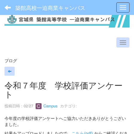
築館高校一迫商業キャンパス
Toggl
ブログ
令和７年度 学校評価アンケー
ト
投稿日時 : 02/27
Campus
カテゴリ:
今年度の学校評価アンケートへご協力いただきありがとうござい
ました。
結果をアップロードしましたので、
こちら(pdf)
からご確認くださ