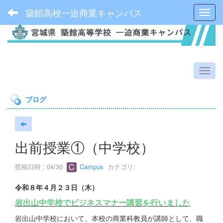
築館高校一迫商業キャンパス
Toggl
ブログ
出前授業①（中学校）
投稿日時 : 04/30
Campus
カテゴリ:
令和８年４月２３日（木）
岩出山中学校でビジネスマナー講習を行いました
岩出山中学校において、本校の商業科教員が講師として、職