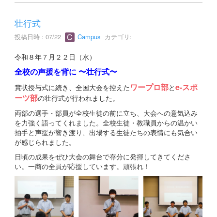
壮行式
投稿日時 : 07/22
Campus
カテゴリ:
令和８年７月２２日（水）
全校の声援を背に 〜壮行式〜
ワープロ部
e-スポ
賞状授与式に続き、全国大会を控えた
と
ーツ部
の壮行式が行われました。
両部の選手・部員が全校生徒の前に立ち、大会への意気込み
を力強く語ってくれました。全校生徒・教職員からの温かい
拍手と声援が響き渡り、出場する生徒たちの表情にも気合い
が感じられました。
日頃の成果をぜひ大会の舞台で存分に発揮してきてくださ
い。一商の全員が応援しています。頑張れ！