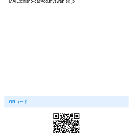
MAIL:ichisho-ca@od.myswan.ed.jp
QRコード