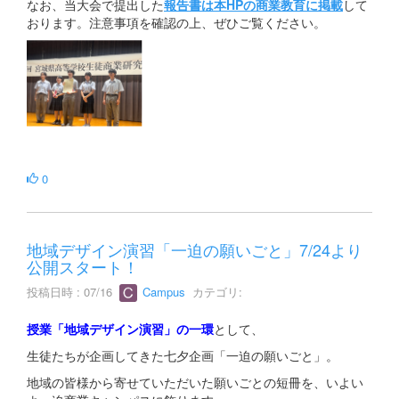
なお、当大会で提出した
報告書は本HPの商業教育に掲載
して
おります。注意事項を確認の上、ぜひご覧ください。
0
地域デザイン演習「一迫の願いごと」7/24より
公開スタート！
投稿日時 : 07/16
Campus
カテゴリ:
授業「地域デザイン演習」の一環
として、
生徒たちが企画してきた七夕企画「一迫の願いごと」。
地域の皆様から寄せていただいた願いごとの短冊を、いよい