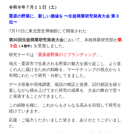
令和８年７月１１日（土）
栗原の野菜に、新しい価値を 〜生徒商業研究発表大会 第３
位〜
7月11日に東北歴史博物館にて開催された
第30回生徒商業研究発表大会
において、本校商業研究部が
第
３位
を受賞しました。
（４校中）
研究テーマは「
栗原産野菜のリブランディング
」。
地元・栗原市で生産される野菜の魅力を掘り起こし、より多
くの人に届けるための戦略を、マーケティングの視点から１
年間にわたって研究・分析してきました。
データ収集や現地調査、仮説の検証と改善、試行錯誤を繰り
返しながら積み上げてきた研究の成果を、大会の舞台で堂々
と発表することができました。
この経験を糧に、これからもさらなる高みを目指して研究を
続けていきます。
応援・ご協力くださいました皆さま、ありがとうございまし
た。