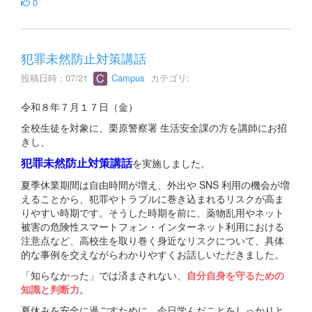
0
犯罪未然防止対策講話
投稿日時 : 07/21
Campus
カテゴリ:
令和８年７月１７日（金）
全校生徒を対象に、栗原警察署 生活安全課の方を講師にお招
きし、
犯罪未然防止対策講話
を実施しました。
夏季休業期間は自由時間が増え、外出や SNS 利用の機会が増
えることから、犯罪やトラブルに巻き込まれるリスクが高ま
りやすい時期です。そうした時期を前に、薬物乱用やネット
被害の危険性スマートフォン・インターネット利用における
注意点など、高校生を取り巻く身近なリスクについて、具体
的な事例を交えながらわかりやすくお話しいただきました。
「知らなかった」では済まされない、
自分自身を守るための
知識と判断力
。
夏休みを安全に過ごすために、今日学んだことをしっかりと