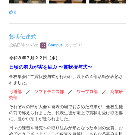
0
賞状伝達式
投稿日時 : 07/22
Campus
カテゴリ:
令和８年７月２２日（水）
日頃の努力が実を結ぶ 〜賞状授与式〜
全校集会にて賞状授与式が行われ、以下の４部活動が表彰さ
れました。
弓道部
／
ソフトテニス部
／
ワープロ部
／
商業研
究部
それぞれの部が大会や発表の場でおさめた成果が、全校生徒
の前で称えられました。代表生徒が壇上で賞状を受け取る姿
に、温かい拍手が送られました。
日々の練習や研究への取り組みが形となった今回の受賞。お
めでとうございます！この成果を自信に、さらなる高みを目