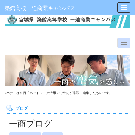
築館高校一迫商業キャンパス
Toggl
※バナーは科目「ネットワーク活用」で生徒が撮影・編集したものです。
ブログ
一商ブログ