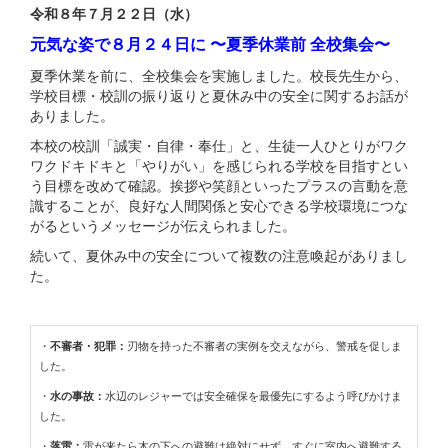
令和８年７月２２日（水）
元気な姿で８月２４日に 〜夏季休業前 全校集会〜
夏季休業を前に、全校集会を実施しました。校長先生から、
学校目標・校訓の振り返りと夏休み中の安全に関するお話が
ありました。
本校の校訓「誠実・自律・奉仕」と、生徒一人ひとりがワク
ワクドキドキと「やりがい」を感じられる学校を目指すとい
う目標を改めて確認。挨拶や笑顔といったプラスの言動を意
識することが、良好な人間関係と安心できる学校環境につな
がるというメッセージが伝えられました。
続いて、夏休み中の安全について複数の注意喚起がありまし
た。
・
不審者・犯罪：
刃物を持った不審者の実例を交えながら、警戒を促しま
した。
・
水の事故：
水辺のレジャーでは安全確保を最優先にするよう呼びかけま
した。
・
落雷：
雷が来たら木の下への避難は絶対にせず、すぐに室内へ避難する