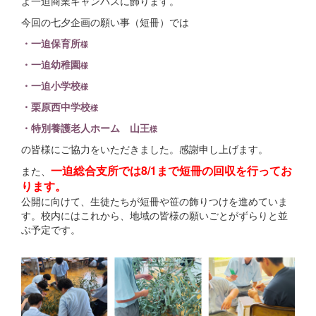
よ一迫商業キャンパスに飾ります。
今回の七夕企画の願い事（短冊）では
・一迫保育所
様
・一迫幼稚園
様
・一迫小学校
様
・栗原西中学校
様
・特別養護老人ホーム 山王
様
の皆様にご協力をいただきました。感謝申し上げます。
一迫総合支所では8/1まで短冊の回収を行ってお
また、
ります。
公開に向けて、生徒たちが短冊や笹の飾りつけを進めていま
す。校内にはこれから、地域の皆様の願いごとがずらりと並
ぶ予定です。