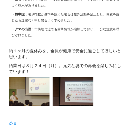
よう指示がありました。
・
熱中症：
暑さ指数が基準を超えた場合は屋外活動を禁止とし、異変を感
じたら遠慮なく申し出るよう求めました。
・
クマの出没：
市街地付近でも目撃情報が増加しており、十分な注意を呼
びかけました。
約１ヶ月の夏休みを、全員が健康で安全に過ごしてほしいと
思います。
始業日は８月２４日（月）。元気な姿での再会を楽しみにし
ています！
0