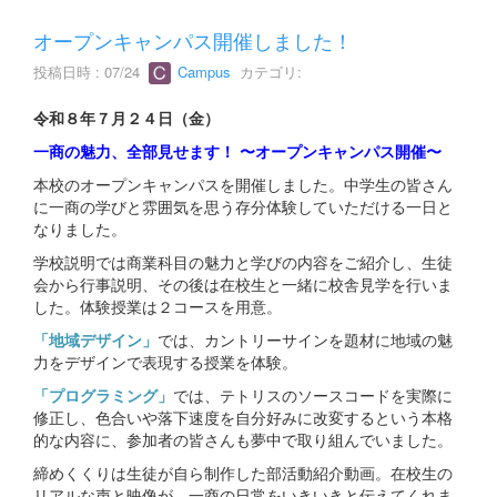
オープンキャンパス開催しました！
投稿日時 : 07/24
Campus
カテゴリ:
令和８年７月２４日（金）
一商の魅力、全部見せます！ 〜オープンキャンパス開催〜
本校のオープンキャンパスを開催しました。中学生の皆さん
に一商の学びと雰囲気を思う存分体験していただける一日と
なりました。
学校説明では商業科目の魅力と学びの内容をご紹介し、生徒
会から行事説明、その後は在校生と一緒に校舎見学を行いま
した。体験授業は２コースを用意。
「地域デザイン」
では、カントリーサインを題材に地域の魅
力をデザインで表現する授業を体験。
「プログラミング」
では、テトリスのソースコードを実際に
修正し、色合いや落下速度を自分好みに改変するという本格
的な内容に、参加者の皆さんも夢中で取り組んでいました。
締めくくりは生徒が自ら制作した部活動紹介動画。在校生の
リアルな声と映像が、一商の日常をいきいきと伝えてくれま