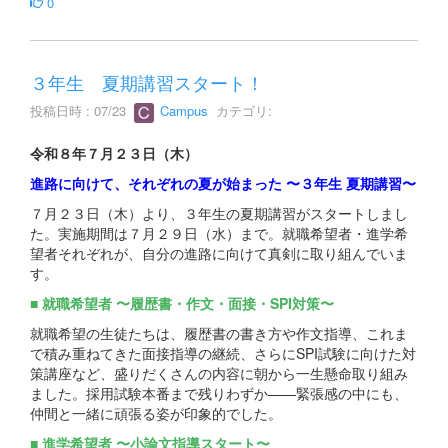
0
３年生 夏期講習スタート！
投稿日時 : 07/23
Campus
カテゴリ:
令和８年７月２３日（木）
進路に向けて、それぞれの夏が始まった 〜３年生 夏期講習〜
７月２３日（木）より、３年生の夏期講習がスタートしまし
た。実施期間は７月２９日（水）まで。就職希望者・進学希
望者それぞれが、自分の進路に向けて真剣に取り組んでいま
す。
■ 就職希望者 〜履歴書・作文・面接・SPI対策〜
就職希望の生徒たちは、履歴書の書き方や作文指導、これま
で積み重ねてきた面接指導の継続、さらにSPI試験に向けた対
策講座など、盛りだくさんの内容に朝から一生懸命取り組み
ました。採用試験本番まで残りわずか——緊張感の中にも、
仲間と一緒に頑張る姿が印象的でした。
■ 進学希望者 〜小論文指導スタート〜