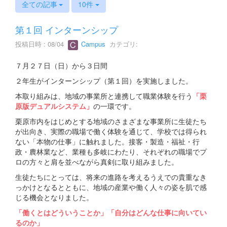
全ての記事
10件
第１回 インターンシップ
投稿日時 : 08/04
Campus
カテゴリ:
７月２７日（日）から３日間
２年生がインターンシップ（第１回）を実施しました。
本取り組みは、地域の事業所と連携して職業体験を行う
「栗
原版デュアルシステム」
の一環です。
栗原市内をはじめとする地域のさまざまな事業所に生徒たち
が出向き、実際の職場で働く体験を通じて、学校では得られ
ない「本物の仕事」に触れました。接客・製造・福祉・行
政・農林業など、業種も多岐にわたり、それぞれの職場でプ
ロの方々と肩を並べながら真剣に取り組みました。
生徒たちにとっては、将来の進路を考えるうえでの貴重なき
っかけとなるとともに、地域の産業や働く人々の姿を肌で感
じる機会となりました。
「働くとはどういうことか」「自分はどんな仕事に向いてい
るのか」